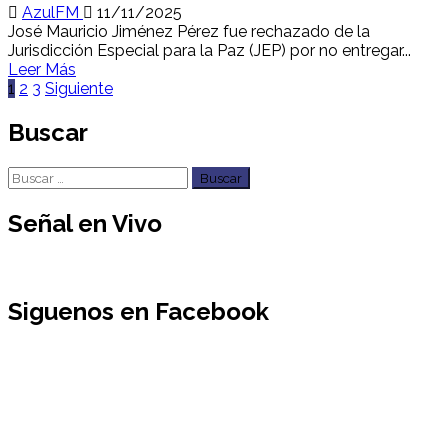
AzulFM
11/11/2025
José Mauricio Jiménez Pérez fue rechazado de la
Jurisdicción Especial para la Paz (JEP) por no entregar...
Leer Más
Paginación
1
2
3
Siguiente
de
Buscar
entradas
Buscar:
Señal en Vivo
Siguenos en Facebook