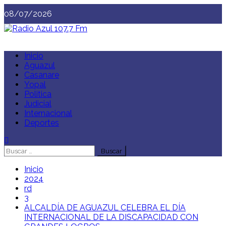
Saltar
08/07/2026
al
contenido
Menú
Inicio
principal
Aguazul
Casanare
Yopal
Politica
Judicial
Internacional
Deportes
Buscar:
Inicio
2024
rd
3
ALCALDÍA DE AGUAZUL CELEBRA EL DÍA
INTERNACIONAL DE LA DISCAPACIDAD CON